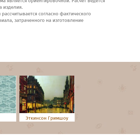
ма является ориентировочной. Расчёт ведётся
а изделия.
я рассчитывается согласно фактического
риала, затраченного на изготовление
Эткинсон Гримшоу