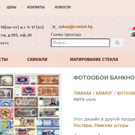
ЦЕНЫ
КОНТАКТЫ
НОВОСТИ
zakaz@comint.by
8(пн-чт) и с 9-17 (пт)
Схема проезда
ти, д.185, оф.28
чать
СТЫ
СКИНАЛИ
МАТИРОВАНИЕ СТЕКЛА
ФОТООБОИ БАНКНОТ
ГЛАВНАЯ
/
КАТАЛОГ
/
ФОТООБО
МИРА 44674
Этот дизайн в другой проду
Постеры
,
Римские шторы