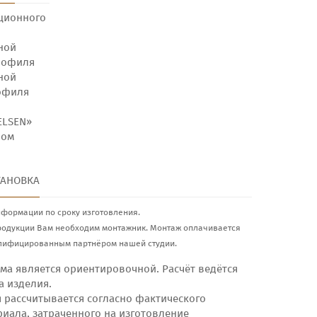
ционного
ной
рофиля
ной
рофиля
ELSEN»
ном
ТАНОВКА
нформации по сроку изготовления.
родукции Вам необходим монтажник. Монтаж оплачивается
лифицированным партнёром нашей студии.
ма является ориентировочной. Расчёт ведётся
а изделия.
я рассчитывается согласно фактического
риала, затраченного на изготовление