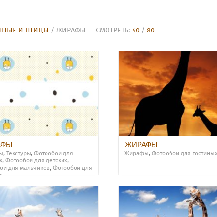
ТНЫЕ И ПТИЦЫ
/ ЖИРАФЫ
СМОТРЕТЬ:
40
/
80
АФЫ
ЖИРАФЫ
ы
,
Текстуры
,
Фотообои для
Жирафы
,
Фотообои для гостины
к
,
Фотообои для детских
,
ои для мальчиков
,
Фотообои для
и