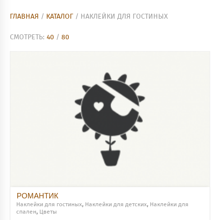
ГЛАВНАЯ
/
КАТАЛОГ
/ НАКЛЕЙКИ ДЛЯ ГОСТИНЫХ
СМОТРЕТЬ:
40
/
80
РОМАНТИК
Наклейки для гостиных
,
Наклейки для детских
,
Наклейки для
спален
,
Цветы