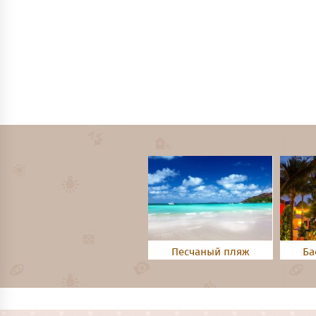
Песчаный пляж
Ба