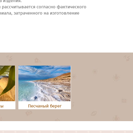
а изделия.
я рассчитывается согласно фактического
риала, затраченного на изготовление
ды
Песчаный берег