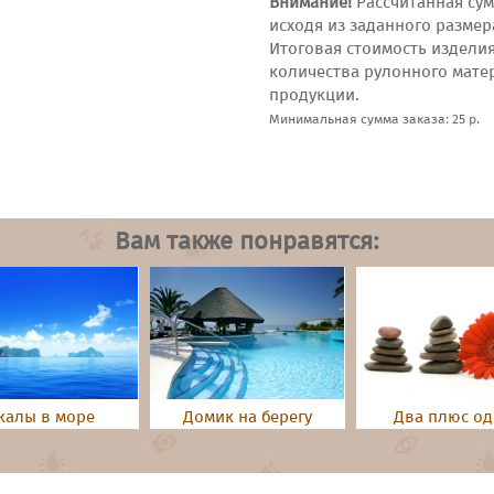
Внимание!
Рассчитанная сум
исходя из заданного размер
Итоговая стоимость издели
количества рулонного мате
продукции.
Минимальная сумма заказа: 25 р.
Вам также понравятся:
калы в море
Домик на берегу
Два плюс о