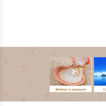
Жемчуг в ракушке
С