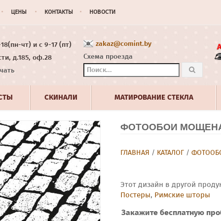
ЦЕНЫ
КОНТАКТЫ
НОВОСТИ
zakaz@comint.by
8(пн-чт) и с 9-17 (пт)
Схема проезда
ти, д.185, оф.28
чать
СТЫ
СКИНАЛИ
МАТИРОВАНИЕ СТЕКЛА
ФОТООБОИ МОЩЕНА
ГЛАВНАЯ
/
КАТАЛОГ
/
ФОТООБО
Этот дизайн в другой проду
Постеры
,
Римские шторы
Закажите бесплатную про