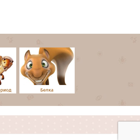
ериод
Белка