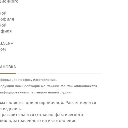
ционного
ной
рофиля
ной
рофиля
ELSEN»
ном
ТАНОВКА
нформации по сроку изготовления.
родукции Вам необходим монтажник. Монтаж оплачивается
лифицированным партнёром нашей студии.
ма является ориентировочной. Расчёт ведётся
а изделия.
я рассчитывается согласно фактического
риала, затраченного на изготовление