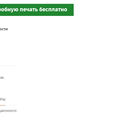
ости
м.
ТРЫ
ционного