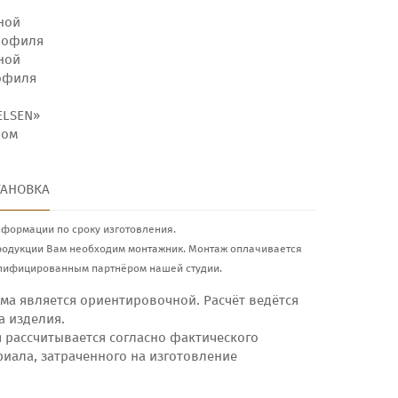
ной
рофиля
ной
рофиля
ELSEN»
ном
ТАНОВКА
нформации по сроку изготовления.
родукции Вам необходим монтажник. Монтаж оплачивается
лифицированным партнёром нашей студии.
ма является ориентировочной. Расчёт ведётся
а изделия.
я рассчитывается согласно фактического
риала, затраченного на изготовление