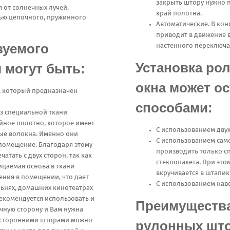
закрыть штору нужно 
 от солнечных лучей.
край полотна.
ью цепочного, пружинного
Автоматические. В кон
приводит в движение 
зуемого
настенного переключа
Установка ро
 могут быть:
окна может о
, который предназначен
способами:
из специальной ткани
ойное полотно, которое имеет
С использованием двух
ные волокна. Именно они
С использованием само
помещение. Благодаря этому
производить только с
атать с двух сторон, так как
стеклопакета. При это
ицаемая основа в ткани
вкручивается в штапик
ения в помещении, что дает
С использованием нав
льнях, домашних кинотеатрах
екомендуется использовать и
Преимуществ
ечную сторону и Вам нужна
вухсторонними шторами можно
рулонных што