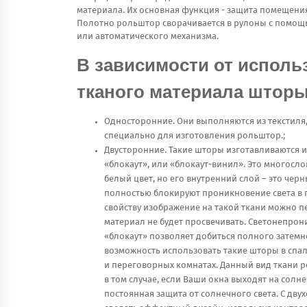
материала. Их основная функция - защита помещения
Полотно рольштор сворачивается в рулоны с помощ
или автоматического механизма.
В зависимости от исполь
тканого материала шторы
Односторонние. Они выполняются из текстиля
специально для изготовления рольштор.;
Двусторонние. Такие шторы изготавливаются 
«блокаут», или «блокаут-винил». Это многосл
белый цвет, но его внутренний слой – это чер
полностью блокируют проникновение света в 
свойству изображение на такой ткани можно печ
материал не будет просвечивать. Светонепрон
«блокаут» позволяет добиться полного затемн
возможность использовать такие шторы в спа
и переговорных комнатах. Данный вид ткани р
в том случае, если Ваши окна выходят на солн
постоянная защита от солнечного света. С д