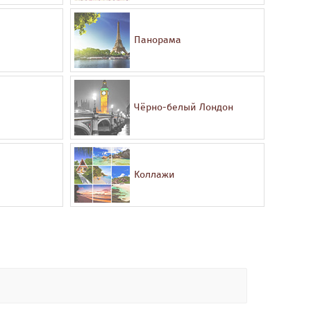
Панорама
Чёрно-белый Лондон
Коллажи