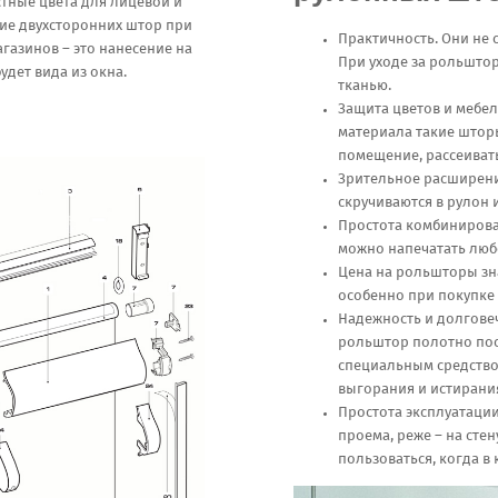
тные цвета для лицевой и
ие двухсторонних штор при
Практичность. Они не 
газинов – это нанесение на
При уходе за рольшто
дет вида из окна.
тканью.
Защита цветов и мебел
материала такие штор
помещение, рассеивать
Зрительное расширени
скручиваются в рулон 
Простота комбинирова
можно напечатать люб
Цена на рольшторы зн
особенно при покупке
Надежность и долговеч
рольштор полотно пос
специальным средство
выгорания и истирани
Простота эксплуатаци
проема, реже – на сте
пользоваться, когда в