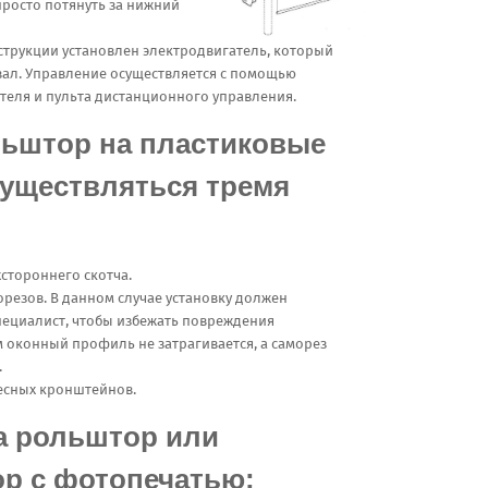
просто потянуть за нижний
струкции установлен электродвигатель, который
вал. Управление осуществляется с помощью
теля и пульта дистанционного управления.
льштор на пластиковые
существляться тремя
стороннего скотча.
резов. В данном случае установку должен
пециалист, чтобы избежать повреждения
м оконный профиль не затрагивается, а саморез
.
есных кронштейнов.
а рольштор или
р с фотопечатью: