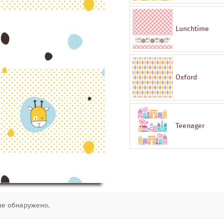
Lunchtime
Oxford
Teenager
не обнаружено.