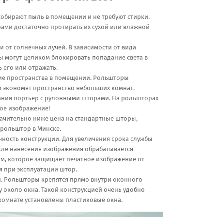
собирают пыль в помещении и не требуют стирки.
рами достаточно протирать их сухой или влажной
и от солнечных лучей. В зависимости от вида
ы могут целиком блокировать попадание света в
 его или отражать.
е пространства в помещении. Рольшторы
и экономят пространство небольших комнат.
ния портьер с рулонными шторами. На рольшторах
ое изображение!
ачительно ниже цена на стандартные шторы,
 рольштор в Минске.
ность конструкции. Для увеличения срока службы
ле нанесения изображения обрабатывается
м, которое защищает печатное изображение от
я при эксплуатации штор.
и. Рольшторы крепятся прямо внутри оконного
ну около окна. Такой конструкцией очень удобно
 комнате установлены пластиковые окна.